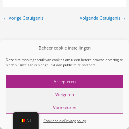
←
Vorige Getuigenis
Volgende Getuigenis
→
Beheer cookie instellingen
Deze site maakt gebruik van cookies om u een betere browse-ervaring te
bieden. Onze site is niet gelinkt aan publicitaire partners.
Accepteren
Weigeren
Copyright © 2026 coaching | consulten | cursussen | Inge
Voorkeuren
Masureel
NL
Cookiebeleid
Privacy policy